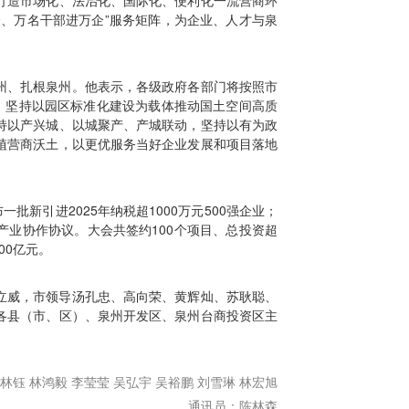
企、万名干部进万企”服务矩阵，为企业、人才与泉
州、扎根泉州。他表示，各级政府各部门将按照市
动，坚持以园区标准化建设为载体推动国土空间高质
持以产兴城、以城聚产、产城联动，坚持以有为政
植营商沃土，以更优服务当好企业发展和项目落地
。
批新引进2025年纳税超1000万元500强企业；
产业协作协议。大会共签约100个项目、总投资超
00亿元。
立威，市领导汤孔忠、高向荣、黄辉灿、苏耿聪、
各县（市、区）、泉州开发区、泉州台商投资区主
林钰 林鸿毅 李莹莹 吴弘宇 吴裕鹏 刘雪琳 林宏旭
通讯员
：
陈林森