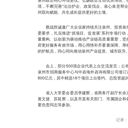
境，不断完善“法治护企、政策找企、泉心泉意帮
州双向赋能、共生成长提供更好的土壤。
蔡战胜诚邀广大企业家持续关注泉州、投资泉
委要求，扎实推进“抓项目、促发展”系列专项行
量重构、以创新为驱动推动产业链高质量重塑，坚
府更好服务有效市场，用心用情补齐要素保障、厚
的护航员，同心同向推动泉州产业提质、城市跃升
会上，部分500强企业代表上台交流发言；公布一
泉州市招商服务中心与中咨海外咨询有限公司签订
800亿元，其中精选18个项目上台签约、总投资超2
省人大常委会委员李建辉，省商务厅副厅长余
黄文捷、苏延辉，以及市直有关部门、市属国企和
要负责同志等参加。
记者：