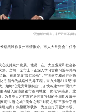
*视频版权所有，未经许可不得转
市长蔡战胜作泉州市情推介。市人大常委会主任徐
关心支持泉州发展。他说，在广大企业家和社会各
火热。当前，全市上下正深入学习贯彻习近平总书
弘扬、创新发展“晋江经验”，牢固树立和践行正确
招才引智作为战略性先导工程，奋力推进21世纪“海
。始终“心无旁骛做实业”，加快构建“955”现代产
主动融入厦漳泉都市圈同城化，优化“南高新、北
局，为各类人才打造宜居宜业宜创的全周期发展平
亮“世遗之城”“美食之都”“时尚之都”三张金字招
跨境电商）集聚区等载体，为企业打开更大市场。
打造市场化、法治化、国际化、便利化一流营商环