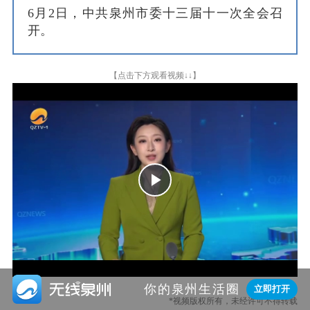
6月2日，中共泉州市委十三届十一次全会召
开。
【点击下方观看视频↓↓】
Play
Video

你的泉州生活圈
立即打开
*视频版权所有，未经许可不得转载