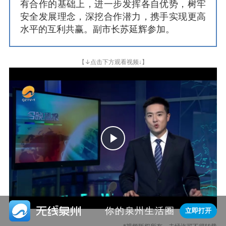
有合作的基础上，进一步发挥各自优势，树牢
安全发展理念，深挖合作潜力，携手实现更高
水平的互利共赢。副市长苏延辉参加。
↓
【
点击下方观看视频↓】
Play
Video

你的泉州生活圈
立即打开