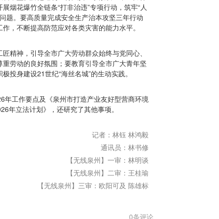
展烟花爆竹全链条“打非治违”专项行动，筑牢“人
法问题。要高质量完成安全生产治本攻坚三年行动
工作，不断提高防范应对各类灾害的能力水平。
工匠精神，引导全市广大劳动群众始终与党同心、
尊重劳动的良好氛围；要教育引导全市广大青年坚
极投身建设21世纪“海丝名城”的生动实践。
26年工作要点及《泉州市打造产业友好型营商环境
2026年立法计划》，还研究了其他事项。
记者：林钰 林鸿毅
通讯员：林书修
【无线泉州】一审：林明谈
【无线泉州】二审：王桂瑜
【无线泉州】三审：欧阳可及 陈雄标
0条评论