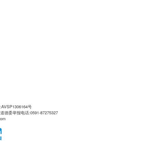
VSP1306164号
闻道德委举报电话:0591-87275327
com