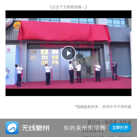
【点击下方观看视频↓↓】
Play
Video
*视频版权所有，未经许可不得转载
晋江台：张雨童 吴军斌

你的泉州生活圈
立即打开
【无线泉州】一审：黄艺华