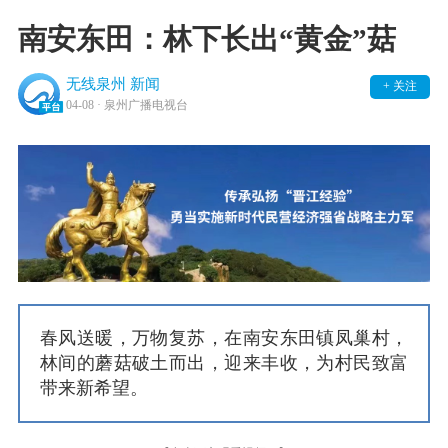
南安东田：林下长出“黄金”菇
无线泉州 新闻
+ 关注
04-08
· 泉州广播电视台
春风送暖，万物复苏，在南安东田镇凤巢村，
林间的蘑菇破土而出，迎来丰收，为村民致富
带来新希望。