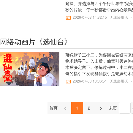
窥探、并选择与四个平行世界中“完美
秒的片段，每一秒都击中她内心最渴
成挣扎：是否要抛弃眼下如牢笼般的
2026-07-03 14:32:15
无线泉州·天下
网络动画片《选仙台》
落魄厨子王小二，为要回被骗银两来
物求助寻子。入山后，仙童引领迷路
术后决定留下。修炼过程中，小二在
哥的指引下发现群仙接引是蛇妖幻术
良知，超越自我，冒死杀蛇，成为英
2026-07-03 13:36:51
无线泉州·天下
首页
<
1
2
>
末页