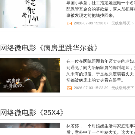
导国小学童，社工指定她照顾一个名
配保管基金会的募款箱，两人却把募
事被发现之前把钱找回来。
2026-07-03 15:38:07
无线泉州·天下
网络微电影《病房里跳华尔兹》
在一位在医院照顾着年迈丈夫的老妇
到遇见了同为陪病家属的舞蹈老师，
久未有的浪漫。于是她决定瞒着丈夫
切都被病床上的丈夫看在眼里。
2026-07-03 15:23:39
无线泉州·天下
网络微电影《25X4》
林若婷，一个对婚姻生活与家庭琐事不
后，意外中了一个神秘大奖。这大奖