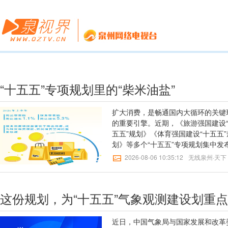
“十五五”专项规划里的“柴米油盐”
扩大消费，是畅通国内大循环的关键
的重要引擎。近期，《旅游强国建设“
五五”规划》《体育强国建设“十五五”
划》等多个“十五五”专项规划集中
康消费提质扩容、大力促进赛事领域
2026-08-06 10:35:12
无线泉州·天下
美好生活需要，系统性布局未来5年
实践路径。结合2026年上半年宏观
况，可以看出，这些专项规划紧贴消
这份规划，为“十五五”气象观测建设划重点
的各类新变化，又反向印证了政策部
追求，是消费潜力释放的重要驱动力
础型向发展型、品质型加快升级，对
近日，中国气象局与国家发展和改革