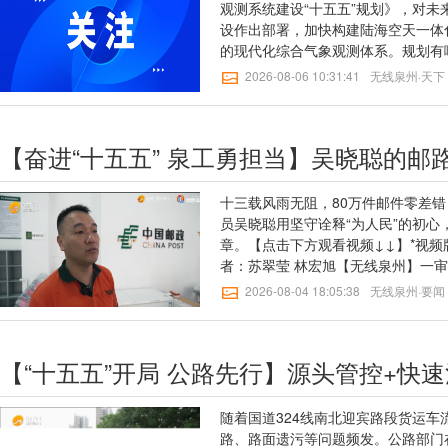
身、文化体验等需求不断攀升。深耕
观测系统建设“十五五”规划》，对
异化产品；将健康、文旅、体育消费
设作出部署，加快构建陆海空天一体
动；实施健康消费专项行动，发展医
的现代化综合气象观测体系。规划有
务；推动体育产业提质扩容……专项
何更好地转化为服务效能？中国气象
2026-08-06 10:31:41
无线泉州·天下
今年上半年，社会消费品零售总额16
了解读。方翔介绍，规划系统部署了20
增长，其中7类商品的增速在5%以
监测体系建设任务，为筑牢气象防灾
保持了强劲增长势头，正是美好生活
各领域发展提供清晰的行动指南。规划
【奋进“十五五” 泉工勇担当】吴晓聪的邮
设计与市场真实需求形成双向呼应。
象观测统筹发展机制将更加成熟完备
市场变化的鲜明趋势。今年上半年，商
我国气象灾害监测率达到85%，各
务零售额同比增长5.3%，服务消费
局地强天气预警提前量突破50分钟
十三载风雨无阻，80万件邮件零差
放消费潜能、拓展消费空间的重要领
率、计量质控能力全面提档升级，观测
员吴晓聪用坚守诠释“为人民”的初
部署相契合——把补齐服务消费供给
的最大制度创新是14个部委及4个中
章。【点击下方观看视频↓↓】*视
出位置。今年暑期市场的消费活力也
业统筹机制，构建全行业统筹发展新
者：苏翠莹 林宏旭【无线泉州】一
费季、发放数亿元文旅补贴，研学旅
门、不同领域气象观测设施分散建设
王桂瑜【无线泉州】三审：欧阳可及
2026-08-04 18:05:38
无线泉州·要闻
式演艺订单呈走高态势；“慢充式深
规划提出统一规划布局、统一技术标
论。游客不再单纯追逐景区打卡，更
范、统一资源共享，推动构建全行业
买单，更多人的消费重心正向服务消
通过整合现有资源、规范新增建设，
续涌现，商品消费与服务消费也在加
设施集约利用，提高跨部门观测数据
增量。“融合”，在多个专项规划的部
现有国家综合气象观测站网迭代升级
五五”规划》提出“推动人工智能与
山洪、强对流风险区加密雷达与地面
随着国道324线南北迎宾路段货运车
领域融合应用”；《旅游强国建设“十
监测能力；在气候观测方面，升级国
路、路面遗污等问题频发。公路部门
态”；《体育强国建设“十五五”规划