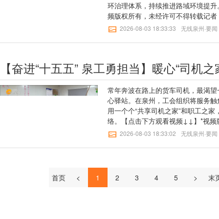
强祁连山—河西走廊、东北森林带、
环治理体系，持续推进路域环境提升
展”……打破行业边界，促进业态融合
监测能力，夯实气候变化监测底座；
频版权所有，未经许可不得转载记者
场景，新消费新体验正重塑传统消费
与民生需求，补齐农业、交通、内河
审：林明谈【无线泉州】二审：王桂
间市集、文艺演出打造沉浸式消费场
2026-08-03 18:33:33
无线泉州·要闻
经济气象观测基础设施骨干网。观测
陈雄标
康养服务，再到近日交通运输部宣布
准”，还要让数据用得好、服务快。
新体验，当下的消费市场，文旅、体
好、更快地转化为服务效能。——发
度串联，更好匹配年轻人、亲子家庭
力。统筹发挥卫星、雷达、无人机、
求。商品消费与服务消费联动，将澎
源装备优势，提升针对台风、强对流
专项规划的部署逐步落地，商品和服
力。——提高数据采集、传输、处理
常年奔波在路上的货车司机，最渴望
和新场景加速涌现，我国超大规模市
转型，实现观测数据采集、传输、质
心驿站。在泉州，工会组织将服务触
经济发展第一拉动力的作用将会持续
观测数据即采即用，快速支撑一线服
用一个个“共享司机之家”和职工之家
州】一审：何垚鑫（实习）【无线泉
力。完善实况产品体系，新增多圈层
络。【点击下方观看视频↓↓】*视
三审：欧阳可及 郑云涛
观测基础产品，研制多波段天气雷达
者：苏翠莹 李景松通讯员：李亮【
风场、水汽、降水等多源观测三维融
2026-08-03 18:33:02
无线泉州·要闻
泉州】二审：王桂瑜【无线泉州】三
灾、专业气象服务等不同应用场景的
快速直达服务能力。方翔表示，下一
委将联合各行业主管部门统筹推进规
监测精密、预报精准、服务精细能力
首页
<
1
2
3
4
5
>
末
审：何垚鑫（实习）【无线泉州】二
欧阳可及 郑云涛