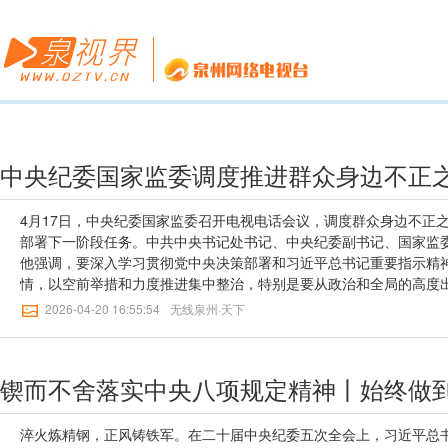
4月17日，中央纪委国家监委召开电视电话会议，调度群众身边不正
部署下一阶段任务。中共中央书记处书记、中央纪委副书记、国家监
他强调，要深入学习贯彻党中央决策部署和习近平总书记重要指示精
情，以空前举措和力度推进集中整治，特别是要从政治和全局的高度
题化解工作，宁可掉层皮，也要抓出群众满意的成效。刘金国指出，
2026-04-20 16:55:54
无线泉州·天下
不紧、抓而不实问题在一些地方和部门也不同程度存在。各级纪检监
苦工作，超常奋进，确保集中整治第三年大见成效。要强化整治重点，
保基金管理、养老服务、高标准农田建设等领域，找准问题多发点位
锲而不舍落实中央八项规定精神丨始终做
善整治措施，切实加大办案力度。强化民生领域信访治理，紧盯反映
策化解信访问题，对诉求明确、事实清楚的快速处置，对历史遗留的“
重复信访不解决不放手，对推诿扯皮、敷衍应付的严肃处理。强化责任
淬火炼精钢，正风铸铁军。在二十届中央纪委五次全会上，习近平总