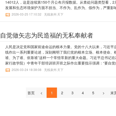
力、科学施策、克敌制胜。作为党和人民的“卫士”“战士”，纪检监察
视整改工作进展情况专题汇报，专题审议重点问题整改完成情况及整
14012人，这是连续第150个月公布月报数据。从查处问题类型看，
精神，坚决做到作风过硬，更加坚定地为维护党的团结统一而战、为
领导小组办公室定期召开会议，听取整改工作进展情况汇报，一体推
发展和生态环境保护方面不担当、不作为、乱作为、假作为，严重影
懈、久久为功，把作风过硬作为终身课题。现实中，一些干部在刚走
央广播电视总台党组巡视整改工作简报》，及时通报整改进展，巩固
6817起，占查处的形式主义、官僚主义问题总数的85.4%。查处的
2026-03-25 17:10:32
无线泉州·天下
进，但时间久了，便滋生倦怠、斗志渐消，所谓“靡不有初，鲜克有终
建章立制，进一步完善与总台高质量发展相适应的制度体系。（二）
规吃喝、违规发放津补贴或福利3类问题，分别占当月查处的享乐主
要“多积尺寸之功”，坚持干中学、学中干，苦练内功、提升本领，注
合，不折不扣落实好巡视整改任务。总台党组整改落实方案围绕中央
58.7%、21.3%、10.5%。从查处级别看，2月，全国共查处省部
断加强思想淬炼、政治历练、实践锻炼、专业训练，在实战中增强斗
逐项明确责任领导、责任部门和完成时限，确保在集中整改期内取得
部问题82起，县处级领导干部问题1079起，乡科级及以下干部问题1
同时，要在严肃认真的党内政治生活中千锤百炼，善用、多用批评和
自觉做矢志为民造福的无私奉献者
整改作出安排，直至所有问题都整改完成。将中央巡视重点关注问题
部问题占查处问题总数的92.9%。来源：央视新闻客户端【无线泉州
乐于接受党组织教育和各方面监督，把接受监督作为成长进步、干事
中之重，以改革精神抓整改，逐项问题明确牵头责任部门，专项审议
审：蒋筱雯【无线泉州】三审：欧阳可及 陈雄标
病、自我革新，做到初心如磐、作风长青。风风雨雨是常态，战风斗
题整改，带动全面整改。（三）强化巡视整改监督检查，以巡视整改
人民是决定党和国家前途命运的根本力量。党的十八大以来，习近平
神，纪检监察机关和广大纪检监察干部要发扬“不破楼兰终不还”的斗
巡视整改专项监督检查组，制定监督检查工作方案。围绕各业务板块
线作出一系列重要论述，深刻阐明了我们党的根本立场、根本使命、根
发”的顽强意志，始终保持与消极腐败现象作斗争的定力和韧劲，以坚
任、整改进度、整改质量开展督导检查，确保集中整改期各项任务落
谁、为了谁、依靠谁”这样一个常悟常新的重大命题。习近平总书记在2
不断把全面从严治党向纵深推进。来源：中央纪委国家监委网站【无
入日常监督、信访举报、线索处置、审查调查、内部巡视等工作，把
家行政学院）中青年干部培训班开班之际作出重要指示强调：“要自觉
州】二审：王桂瑜【无线泉州】三审：欧阳可及 陈雄标
领导班子和领导干部政治画像的重要内容、开展监督检查审查调查工
者，始终把人民放在心中最高位置，树立和践行正确政绩观，走好新
2026-03-24 18:38:08
无线泉州·天下
效。二、巡视反馈重点问题整改落实情况（一）已完成的整改事项及整
工作的本领，用心用情用力解决群众急难愁盼问题，不断增强人民群
新方面。一是精心做好重大主题宣传。总台坚持以习近平文化思想和
感。”习近平总书记围绕在全党开展树立和践行正确政绩观学习教育作
为指引，聚焦重大时政活动，以领先的发稿时效、精彩的画面呈现、
观问题是一个根本性问题，关乎立党为公、执政为民”，强调“创造经
不断刷新。精心打造《习近平经济思想系列讲读》《习近平生态文明
人民、得到群众公认的业绩”。习近平总书记对人民群众的安危冷暖念
首页
<
1
2
3
4
5
>
末
想系列讲读》等节目，持续深化“思想+艺术+技术”融合理念，着力把
成为新时代我们党全部理论和实践的鲜明底色。学习贯彻习近平总书
《平“语”近人——习近平喜欢的典故》《习近平的文化情缘》等精品
的重要论述，对于广大党员干部树牢群众观点，更好植根和服务人民
上线播出。围绕“两山”理念提出20周年，推出《绿水青山中国答卷》
取得决定性进展，具有十分重要的意义。坚持好群众路线这个重要传
全力以赴做好纪念中国人民抗日战争暨世界反法西斯战争胜利80周年
和根本工作路线，是我们党永葆青春活力和战斗力的重要传家宝。习近
阅兵盛况。围绕纪念抗战胜利80周年推出《抗日英雄谱》《铭记历史