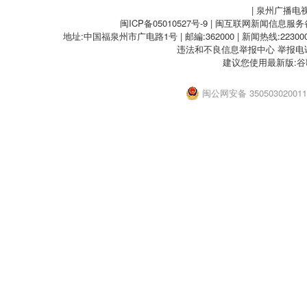
党的生命之根、执政之基、力量之源。”与人民风雨同舟、生死与共，
| 泉州广播电
记》《受降》《我们的河山》《归队》系列报道和精品节目，以满屏精
一切困难和风险的根本保证。中国共产党100多年的光辉历程，就是
闽ICP备05010527号-9
| 闽互联网新闻信息服务备案
西藏自治区成立60周年”推出《辉煌60载 魅力新西藏》等系列报道，
起、干在一起的不懈奋斗史。从创办工人夜校、农民运动讲习所，发
地址:中国福泉州市广电路1号 | 邮編:362000 | 新闻热线:2230000
年：高原诗篇》。围绕“庆祝新疆维吾尔自治区成立70周年”，推出系列
军民建立农村革命根据地，我们党自成立初期就广泛团结人民铸就了中
违法和不良信息举报中心
举报电话：
山南北谱华章”、专题节目《天山放歌》、特别节目《石榴正红映天山
安时期，党的七大将“全心全意为人民服务”的根本宗旨写入党章，把
建议您使用最新版:谷
额稳步增长。大力推进新闻类栏目整体创新，巩固总台在电视大屏新闻
路线”和“根本的组织路线”。新中国成立后，党团结带领亿万人民为
新闻品牌栏目收视指标创新高。三是提升新媒体平台传播增量。构建
梁，以国家根本大法的形式确定人民代表大会制度这一保证人民当家
闽公网安备 35050302001
体平台传播矩阵，建强“联播”IP矩阵。做精做深《央视快评》《海峡
后，先后就加强党同人民群众联系、加强党的执政能力建设等重大问
月谭天》《环球深观察》《蓝厅观察》等评论类新媒体品牌，推出《对
律、尊重群众首创精神，不断开辟改革开放和社会主义现代化建设新
目。持续壮大专业记者个性化IP矩阵，积极打造《财经老王》《曹岩
以“践行初心”“不负人民”等为重要内涵的伟大建党精神，谱写了南泥
以然》等一大批风格鲜明的新媒体IP产品，成为总台重要传播增量。
乳交融、同心同德的壮丽史诗。历史昭示我们，密切联系群众是中国
力。主管部门针对节目反映问题开展专项整治，有效推动问题解决。
志，也是增强党的创造力、凝聚力、战斗力，使党永远立于不败之地的
制《2025年度重点节目规划》，创新升级优化精品评测体系，以精
情，时时放心不下”，这是习近平总书记对人民的真挚情怀，是在实践
2025年，总台各平台播发360余项类型丰富、题材多样的重点节目
书记曾结合自己的经历语重心长地讲：“脚踏在大地上，置身于人民群
文化节目《中华考工记》《宗师列传•大宋词人传》《帛书传奇》《中
很有力量。”在地方工作时曾鲜明指出：“不要以为坚持群众路线是老
仪中国》、大型晚会《中国梦•劳动美——2025五一国际劳动节“心连
多都是因为没有重视群众工作”。党的十八大后，习近平总书记亲自谋
欢歌颂端阳》《未来花正开——2025年中央广播电视总台“六一”晚会
一课”——党的群众路线教育实践活动，之后每一次党内集中教育都把
秋晚会》、大型融媒体节目《首屈一指》《当燃国潮》《首届CMG银
以习近平同志为核心的党中央将“坚持人民至上”作为中国共产党百年
《2025中国•AI盛典》《2025中国科技创新盛典》《2025开学第
党的第三个历史决议。制定《关于在全党大兴调查研究的工作方案》
姊妹》《红石榴餐厅》《生万物》《北上》《驻站》《四喜》《蛮好
反映群众愿望、真情关心群众疾苦。新时代“枫桥经验”、“四下基层”
动会、第九届亚洲冬季运动会、2025年成都世界运动会等一大批精品
全党的重要工作遵循。经过持续努力，党员干部的宗旨意识不断强化
年春晚收视创新高，海外传播实现语种最多、效果最佳、落地最广、
国建设、民族复兴伟业凝聚起强大合力。深刻领会“江山就是人民，人