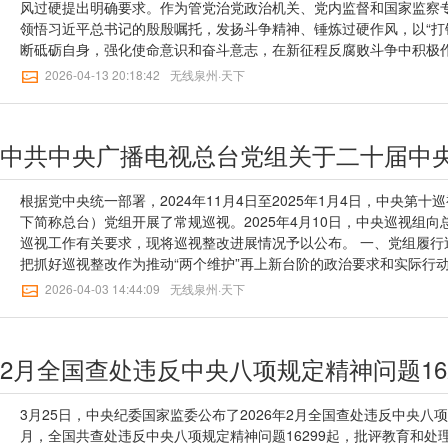
把手”负好总责，带头包抓难题、领办难事，以上率下把责任和压力传
风过硬提出明确要求。作为管党治党政治机关、党内监督和国家监察
伍建设，上下一起努力抓紧解决实际困难和问题，进一步做实关心关
领悟习近平总书记的殷殷嘱托，发扬斗争精神、锤炼过硬作风，以“打
任感和凝聚力、战斗力。中央纪委国家监委驻中央社会工作部纪检监
断砥砺自身，强化使命意识和奋斗意志，在新征程反腐败斗争中积极
察组汇报了民生领域信访问题化解情况，河南、黑龙江、山东、广东
纪检监察机关的光荣传统，也是新征程上锻造纪检监察铁军的必然要
2026-04-13 20:18:42
无线泉州·天下
作了发言。来源：中央纪委国家监委网站【无线泉州】一审：蒋筱雯
就义的王荷波，到誓言“死可以，变节不行”的杨匏安；从“身患肺癌仍
线泉州】三审：欧阳可及 陈雄标
到被贫困户称赞为“比自己孩子还要亲”的李夏，一代代纪检监察干部
当，铸就了作风过硬的精神丰碑。新时代呼唤新担当，新使命激励新
反腐败斗争的长期性、复杂性、艰巨性，深刻领悟“两个仍然”的重大
斗争意志，在重大政治原则和大是大非问题上敢于交锋、勇于亮剑，
时不信邪、不怕鬼、不怕压，为捍卫党和人民的利益斗争到底。凝心
根据党中央统一部署，2024年11月4日至2025年1月4日，中央第
性锤炼过硬作风。“君子务本，本立而道生。”作风问题本质上是党性
下简称总台）党组开展了常规巡视。2025年4月10日，中央巡视组
气面前敢于斗争，在诱惑考验面前稳住心神。要看到，党性修养不会
巡视工作有关要求，现将巡视整改进展情况予以公布。 一、党组履行
不会随着职务的升迁而自然提高。房间要经常打扫，镜子要经常擦拭
把抓好巡视整改作为推动“两个维护”再上新台阶的政治要求和实际行
政治体检，同党中央要求“对标”，拿党章党规“扫描”，用人民群众新期
态度、最高效的行动，切实把整改任务融入日常工作、融入深化改革
2026-04-03 14:44:09
无线泉州·天下
型“对照”，不断叩问初心、守护初心，不断坚守使命、担当使命，不断
队伍建设，以整改成效推动总台高质量发展。（一）坚决扛起巡视整
决做到“两个维护”的政治自觉、思想自觉和行动自觉。这是坚持锤炼
觉、思想自觉、行动自觉抓好整改落实。成立总台党组巡视整改工作
做到作风过硬的内在根基。敢于斗争、善于斗争，保持在反腐败斗争
带头履行第一责任人责任，研究部署总台党组巡视整改工作。牵头制
2月全国查处违反中央八项规定精神问题162
前。从革命战争年代“清洗贪污腐化分子”，到新时代以雷霆万钧之势
难点问题，深入一线开展调研，以重点突破带动全面整改。党组成员
纪检监察机关不变的主题、天然的品格、工作的常态。敢于斗争，就
履行“一岗双责”，抓好分管领域的整改工作。集中整改以来，总台党
较个人得失，不搞爱惜羽毛那一套，敢于“唱黑脸”“当包公”，同一切
平总书记听取中央第四轮巡视情况汇报时的重要讲话精神，贯彻落实
3月25日，中央纪委国家监委公布了2026年2月全国查处违反中央八
善于斗争，就是要淬炼“魔高一尺，道高一丈”的斗争本领，讲方法、
议巡视整改工作方案，研究部署巡视整改各项工作，通报巡视整改专
月，全国共查处违反中央八项规定精神问题16299起，批评教育和处理