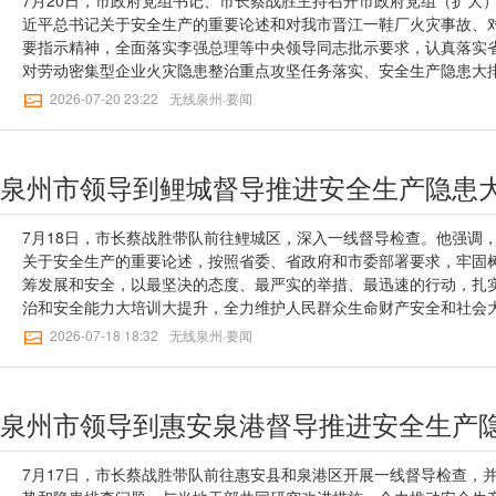
近平总书记关于安全生产的重要论述和对我市晋江一鞋厂火灾事故、
要指示精神，全面落实李强总理等中央领导同志批示要求，认真落实
对劳动密集型企业火灾隐患整治重点攻坚任务落实、安全生产隐患大
提升进行再细化再推动。【点击下方观看视频↓↓】*视频版权所有，
2026-07-20 23:22
无线泉州·要闻
领导集体学习地方党政领导干部安全生产责任制等有关文件规定，并
展反思交流。会议指出，晋江辉腾鞋业公司“7·9”重大火灾事故，代
极为深刻。全市政府系统要深入学习贯彻习近平总书记重要指示精神
泉州市领导到鲤城督导推进安全生产隐患
进一步树牢“万无一失、一失万无”的安全底线意识，坚决扛起安全生
安全事故发生，以实际行动坚定拥护“两个确立”、坚决做到“两个维护
安全生产考核巡查反馈问题整改，聚焦“不死人、少伤人、少损失”，
7月18日，市长蔡战胜带队前往鲤城区，深入一线督导检查。他强调
治，坚持实事求是、因地制宜，根据不同区域、不同行业特点，针对
关于安全生产的重要论述，按照省委、省政府和市委部署要求，牢固
位摸清存量风险、潜在隐患，严防整改过程中的伴生风险，抓实抓细各
筹发展和安全，以最坚决的态度、最严实的举措、最迅速的行动，扎
灭火、会逃生、会救人”，突出实战提升安全能力，把实操演练落实到
治和安全能力大培训大提升，全力维护人民群众生命财产安全和社会
中，大力推行务实管用现场“5S”管理，全面推广“五想五不干”“班前会
↓↓】*视频版权所有，未经许可不得转载蔡战胜走访部分纺织鞋服企
2026-07-18 18:32
无线泉州·要闻
制、好做法，发挥标杆企业“大手拉小手”示范带动作用，推动上下游
楼等重点部位，仔细检查生产作业环境、应急逃生通道、消防器材配
实筑牢安全生产防线。要聚焦“标准化、规范化、长效化”，全面提升
技能，叮嘱企业要把安全摆在首要位置，持续加大安全投入，科学合
准化和安全生产标准化深度融合，引导更多中小企业“出村入园”、规
布局，改善安全生产条件，提升信息化、精细化管理水平；要强化企
泉州市领导到惠安泉港督导推进安全生产
居混合”“一厂多租”“一楼多企”等产生的安全生产隐患问题，标本兼
标识，推行“五想五不干”“班前会”“企业内部隐患报告奖励”等机制，
全市各级政府各部门要以深刻反思筑牢思想警惕，以深刻反思推动整
人“讲安全、懂灭火、会逃生”。随后召开的座谈会上，蔡战胜聚焦安
条，严格落实“党政同责、一岗双责、齐抓共管、失职追责”，以属地
当地干部共商对策措施和长效机制。他指出，安全生产唯有“万无一失”
7月17日，市长蔡战胜带队前往惠安县和泉港区开展一线督导检查，
倒逼企业主体责任的落地，真正把安全生产各项措施落到实处。记者：
各部门要坚持人民至上、生命至上，时刻绷紧安全生产这根弦，坚决