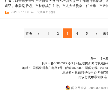
任务，对全市安全生产大排查大整治大培训大提升工作进行再部署、
产隐患问题。要深入开展大培训大提升，针对性开展干部安全生产业
讲话。市委副书记、市长蔡战胜主持。市人大常委会主任徐华、市政
人员应急培训演练，并鼓励龙头企业开展安全生产“大手拉小手”行动
华出席。【点击下方观看视频↓↓】*视频版权所有，未经许可不得转
2026-07-17 08:42
无线泉州·要闻
企业安全管理规范化，不断提升本质安全水平。本台记者：李莹莹 陈
近平总书记关于安全生产的重要论述，按照省委和省政府工作要求，
州】一审：黄艺华【无线泉州】二审：王桂瑜【无线泉州】三审：欧阳
折不扣抓好中央安全生产考核巡查反馈问题整改，强化组织领导、工
责任链条拧实拧紧，标本兼治推动安全生产长效治理。会议强调，要
深推进安全生产治本攻坚三年行动，聚焦各县域产业特点和安全风险
首页
<
1
2
3
4
5
>
末
动密集型企业、群租房等人员密集场所，全面整治疏散通道堵塞、消
患，保持打非治违高压态势。要紧抓企业主体责任落实，指导和督促
备、持续加大安全投入，织密织牢安全防线。要紧抓安全培训长效机
负责人、安全员、公寓房东和基层干部等重点群体的消防安全培训，
逃生能力和基本灭火实操能力。要紧抓治理能力提升，学习借鉴先进
| 泉州广播电
强救援力量，深化安全生产标准化和安全文化建设，提升全员本质安
闽ICP备05010527号-9
| 闽互联网新闻信息服务备案
工、工矿企业、危险化学品、自建房、渔业船舶、油气管道、特种设
地址:中国福泉州市广电路1号 | 邮編:362000 | 新闻热线:2230000
控，以严实举措抓好闭环整治，稳住安全生产基本盘。会议强调，“点
违法和不良信息举报中心
举报电话：
节，根据行业特点优化检查清单，严防整治过程中高处作业、动火作
建议您使用最新版:谷
发动群众举报身边隐患和违法行为，切实提升风险隐患整改质效。“线
全水平，充分发挥龙头企业管理、技术、资源等优势，“大手拉小手”
闽公网安备 35050302001
产，推动形成“讲诚信、抓安全”的企业安全文化。“面”上要全力推动
化深度融合，根据产业发展现状和需求，细化工作落实方案，加快推动
园”、规范管理、集聚发展，从根本上解决安全隐患问题。会上，晋江
市委、市人大常委会、市政府、市政协领导，在泉的省人大常委会委