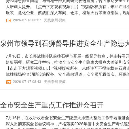
势和隐患排查问题，与当地干部共同研究改进措施，合力推动安全生
【无线泉州】一审：苏含雪【无线泉州】二审：王桂瑜【无线泉州】三
高水平安全保障高质量发展。要坚持近远结合、标本兼治，聚焦工贸
大培训大提升。【点击下方观看视频↓↓】*视频版权所有，未经许可
宿舍、民宿酒店、群租房、老旧小区等人员密集场所，因地制宜开展
服装、危化企业，蔡战胜深入车间、仓库、楼顶天台等重点部位，现
区标准化和安全生产标准化深度融合，不断提升本质安全水平。要坚
生缓降器熟练程度，详细了解厂区楼层功能布局、消防装置配备等情
2026-07-18 00:27
无线泉州·要闻
实“党政同责、一岗双责、齐抓共管、失职追责”，层层压实属地管理
全生产主体责任，完善消防警铃、吸烟区、微型消防站等安全设施配
责任，持续增强企业、群众安全防范意识和应急处置能力，引领带动全
查，抓实应急演练，确保员工“懂器材、会灭火、能逃生”，切实筑牢
全”根本性转变，形成共建共治共享的良好局面。市领导黄辉灿、雷连
有安全这个“1”，其他都是“0”。要深入贯彻习近平总书记关于安全
泉州市领导到石狮督导推进安全生产隐患
讯员：陈林森【无线泉州】一审：苏含雪【无线泉州】二审：蒋筱雯【
省政府工作要求，始终把安全生产作为头等大事，以“一失万无”的意识
雄标
决防范遏制重特大事故发生。要立足当下、紧抓快干，围绕当地重点
动密集型企业及群租房等重点领域开展专项排查，推动风险隐患动态
7月16日，市长蔡战胜带队前往石狮市开展一线督导检查，并主持召
操演练落实到全员安全培训工作核心环节中，分类开展干部安全生产
短板弱项，研究工作举措，推动全市安全生产隐患大排查大整治和安
安全生产意识，熟练掌握安全生产应知应会和专业技能，形成全社会“
【点击下方观看视频↓↓】*视频版权所有，未经许可不得转载在石狮
好氛围。要坚持长短结合，稳步推进工业园区标准化和安全生产标准
战胜现场检查消防设施配备、安全疏散通道、安全员配置落实、环保
生产环境，更好统筹发展和安全。市领导雷连鸣、杨昌文参加。记者：
库，仔细查看生产流程和设备运行情况，与现场安全管理人员共同排
2026-07-17 08:43
无线泉州·要闻
【无线泉州】一审：林春婷【无线泉州】二审：王桂榆【无线泉州】三
绷紧安全这根弦，对生产过程中的重点区域、关键环节全覆盖、无死
实将安全防范措施落实到每个岗位、每道工序。蔡战胜强调，要深入
生产的重要论述，认真落实省委、省政府工作要求，进一步树牢底线
全市安全生产重点工作推进会召开
和安全，坚决有力抓好安全生产和消防安全各项工作，以工作的确定
聚焦排查重点，严格落实“五想五不干”安全作业、“5S”现场管理等
常生产、设备操作等关键环节风险辨识和隐患排查整治，推动企业员
7月16日，在收听收看全省安全生产隐患大排查大整治工作部署推进
切实筑牢安全防线。要坚持近远结合，系统推进工业园区标准化和安
深入贯彻落实全省会议精神，严格落实2026年度中央安全生产考核
多中小企业出村入园、规范管理、集聚发展，全力解决“厂居混合”“一厂