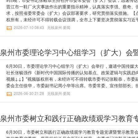
晋江市一鞋厂火灾事故作出的重要指示精神，认真落实李强、蔡奇、
求，按照省委常委会（扩大）会议部署要求，研究贯彻落实措施。【点
权所有，未经许可不得转载会议强调，全市上下要坚决贯彻落实习近
委、省政府工作要求，全力以赴做好救援救治和善后处置等各项工作
2026-07-10 08:43
无线泉州·要闻
训，坚决抓好安全生产工作，以实际行动坚定拥护“两个确立”、坚决做
治，做好救援人员自身防护，加强人员搜救和事故现场管控，严防次
尽快查明事故原因，及时回应社会关切，依法依规严肃追责，切实做
扶等工作，维护社会安定稳定。要举一反三，全面开展安全隐患大排查
合一”场所、人员密集场所等，加大监管执法力度，坚决严惩安全生产
生产治理能力和水平。会议强调，全市各级各部门要认真贯彻落实习
6月30日，市委理论学习中心组学习（扩大）会举行，邀请中国传媒
的重要指示精神，抓紧抓实抓细台风“巴威”防御工作。要加强预警研
社长张毓强作《新时代中国国际传播的认知基点、政策逻辑与实践趋
涉海涉渔、地质灾害易发区、低洼易涝点、旅游景区和非景区景点、
视频↓↓】*视频版权所有，未经许可不得转载市委书记张毅恭，市委
各类隐患。要抓好应急准备，提前果断组织危险区域群众转移避险、
委会主任徐华，市委副书记周小华等出席。市委常委、宣传部部长、
到“应转尽转、应转早转、应转快转”；及时发布风险提示、避险指引
上，张毓强立足宏大历史视野，系统梳理新时代中国国际传播发展脉
2026-06-30 21:28
无线泉州·要闻
互救能力。要靠前指挥调度，严格落实带班值班制度，预置布防抢险
作为国际传播核心认知基点的深层内涵，深入解读新时代国际传播的
打好防台风主动仗。会议要求，各级领导干部要牢固树立和践行正确政
验、研判行业未来发展趋向。讲座内容详实、逻辑清晰，为我市各级
要领导亲自抓、分管领导具体抓，严格落实“党政同责、一岗双责、齐
作内涵，找准地方对外传播发力点提供了专业指导。会议强调，要以
安全保障高质量发展。记者：戴君 林鸿毅 陈耀坤 刘程灿通讯员：陈
习近平文化思想，深入学习贯彻习近平总书记关于加强国际传播能力
【无线泉州】二审：王桂瑜【无线泉州】三审：欧阳可及 郑云涛
新发展“晋江经验”，牢固树立和践行正确政绩观，立足泉州世遗文脉
色、海丝对外开放的独特优势，整合各类传播资源，策划实施对外传
6月30日，市委树立和践行正确政绩观学习教育专题党课暨警示教育
在泉州大地上的中国故事，持续提升城市国际辨识度和美誉度，为奋