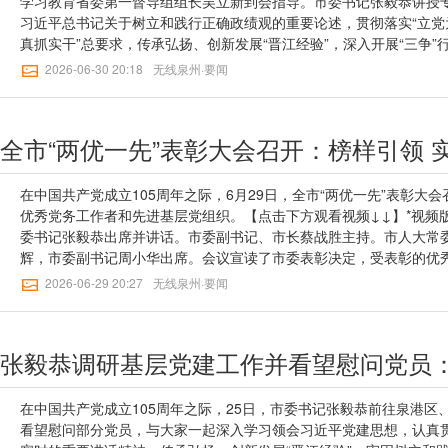
学习教育省委第一督导组组长吴立新到会指导。市委书记张毅恭讲授
践、展现可信可爱可敬的中国形象作出新的更大贡献。市委、市人大
习近平总书记关于树立和践行正确政绩观的重要论述，贯彻落实“立党
导，市中级人民法院、市人民检察院主要负责同志，市直有关单位主
真抓实干”总要求，传承弘扬、创新发展“晋江经验”，深入开展“三争
生代表等参加。会议以视频形式召开，华侨大学、各县域设分会场。记
案为鉴、以案明纪、以案促改，牢固树立和践行正确政绩观，奋勇争
2026-06-30 20:18
无线泉州·要闻
森【无线泉州】一审：苏含雪【无线泉州】二审：蒋筱雯【无线泉州】
【点击下方观看视频↓↓】*视频版权所有，未经许可不得转载树立和
一督导组组长吴立新到会指导。市委书记张毅恭讲授专题党课。市委
大常委会主任徐华、市政协主席肖汉辉、市委副书记周小华出席。张
记高度重视政绩观问题，围绕树立和践行正确政绩观发表了一系列重
育指明了方向、提供了根本遵循。要深学细悟笃行习近平总书记的重
在福建工作期间关于正确政绩观的重要理念和重大实践，在循迹溯源
在中国共产党成立105周年之际，6月29日，全市“两优一先”表彰大
化于行，以实干实效坚定拥护“两个确立”、坚决做到“两个维护”。张
优秀党务工作者和先进基层党组织。【点击下方观看视频↓↓】*视频
动。突出主动学习，把学习贯彻习近平党建思想作为当前和今后一个
委书记张毅恭出席并讲话。市委副书记、市长蔡战胜主持。市人大常
学习热潮。突出主动谋划，善于从全局、长远、大势上作出判断和决
辉，市委副书记周小华出席。会议宣读了市委表彰决定，受表彰的优
作为战略性先导工程，聚焦构建“955”现代产业集群，抓紧招引一批
奖。蔡文榜、林佑弹、张福蓊等3位代表作交流发言。张毅恭代表市
2026-06-29 20:27
无线泉州·要闻
道制高点。突出主动创稳，坚持和发展新时代“枫桥经验”，建好用好“
体表示祝贺，向奋战在各行各业的广大共产党员致以节日问候，向为
解在基层、化解在萌芽状态，营造安定稳定的环境。张毅恭强调，要带
出重要贡献的老党员、老同志致以崇高敬意。他指出，近年来，全市
成不必在我、功成必定有我”的精神，把服务实体经济作为主责主业，
总书记在福建考察时的重要讲话精神，传承弘扬、创新发展“晋江经验
续做好新型工业化和新型城镇化“两篇文章”，以推动高质量发展实绩
拼经济、大抓发展，扎实推进“抓项目、促发展”系列专项行动，勇当
调，要带头落实落实再落实。全面落实“四下基层”制度，强化重点工
军，21世纪“海丝名城”建设取得新成效。站在“十五五”新起点上，
抓落实，严肃换届纪律，整治形式主义为基层减负，进一步激发广大
者要深入学习贯彻习近平党建思想，大力弘扬伟大建党精神，以榜样
在中国共产党成立105周年之际，25日，市委书记张毅恭前往泉港区
张毅恭强调，学习教育到了关键吃劲的时候，要坚持标准不降、力度
展“三争”行动，努力创造无愧于时代和人民的新业绩，以实际行动坚定
看望慰问部分党员，与大家一起深入学习领会习近平党建思想，认真
改各项任务，推动学习教育走深走实、见行见效。张毅恭要求，当前
个维护”。张毅恭强调，要一以贯之铸忠诚，坚持把党的政治建设摆在