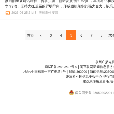
察时的重要讲话精神，传承弘扬、创新发展“晋江经验”，牢固树立和
下半年发展谋划，做好安全生产和防汛防台风工作，确保全年目标任
绩观，持续强化理论武装，在传承红色基因中坚定理想信念，不断提
争”行动，坚持大抓基层的鲜明导向，形成狠抓落实的强大合力，以高
了专题警示教育片。市委、市人大常委会、市政府、市政协领导，市
治执行力。要一以贯之守初心，弘扬“四下基层”“马上就办、真抓实干
【点击下方观看视频↓↓】*视频版权所有，未经许可不得转载习近平
2026-06-25 21:18
无线泉州·要闻
院检察长出席。记者：魏佳媚 林鸿毅 汪龙波通讯员：谢曦【无线泉
群众路线，建好用好“两中心一平台”等载体，优化教育、医疗、养老
港“做足石化产业文章，大力发展港口经济”。近年来，泉港牢记嘱托
二审：蒋筱雯【无线泉州】三审：欧阳可及 陈雄标
民群众的获得感、幸福感、安全感。要一以贯之促发展，坚持把招商
建“三服务四融合”机制，探索“党建红引领石化蓝”链上党建模式。市
工程，构建“955”现代产业集群，深化园区标准化建设，优化“南高
温习近平总书记的殷殷寄语，了解当地组织塑链、产业聚链、人才强
强”生产力空间格局；融入厦漳泉都市圈同城化，加快中心城市扩容提级，
望大家把科研攻关和安全生产作为产业链党建重中之重，深化产教融
首页
<
3
4
5
6
7
>
末
筹推进新型城镇化和乡村全面振兴。要一以贯之强党建，强化党建引领
质生产力，为打造世界级石化产业集群作出更大贡献。在惠安，“党建
创”等机制，纵深推进正风肃纪反腐，深化整治群众身边不正之风和腐
山镇官溪村推行“党支部领办合作社”，联动周边兄弟村探索“公司+合
生态，凝聚激情燃烧、干事创业、奋勇争先的强大合力，为推进中国
色产业，实现多方共赢；螺阳镇城南新区构建区域一体化党建工作格
献。市委、市人大常委会、市政府、市政协领导，市中级人民法院、
资源联享和发展联促“四联”工作法，助力产城人融合。张毅恭察看农
席。记者：魏佳媚 林工滨通讯员：陈林森【无线泉州】一审：苏含雪
等情况，鼓励基层党组织坚持产量产能、生产生态、增产增收一起抓，
| 泉州广播电
线泉州】三审：欧阳可及 陈雄标
帅”机制，不断提升“土特产”附加值；强化重点工作定期调度，提升
闽ICP备05010527号-9
| 闽互联网新闻信息服务备案
共享幸福家园。调研中，张毅恭与老党员曾淑婉亲切交流，并通过她
地址:中国福泉州市广电路1号 | 邮編:362000 | 新闻热线:2230000
日问候。张毅恭强调，全市上下要坚持党建引领，自觉运用习近平党
违法和不良信息举报中心
举报电话：
扬伟大建党精神，推动党建工作与中心工作同频共振，纵深推进抓党
建议您使用最新版:谷
基层治理，努力创建全国城市基层党建示范市。要夯实基层基础，深入
配强基层党组织“领头雁”，建好用好“两中心一平台”，深化党建“三区
闽公网安备 35050302001
范作用，凝心聚力加快建设21世纪“海丝名城”。市领导周小华、汤
林鸿毅通讯员：陈林森【无线泉州】一审：苏含雪【无线泉州】二审
阳可及 郑云涛