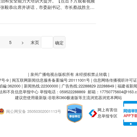
整治和安全能力大培训大提升。【点击下方观看视频
。要加强党建引领社区治理，拓展“两中心一平台”功
记张毅恭出席并讲话，市委副书记、市长蔡战胜主持
共治共享的基层治理格局。会议强调，要深入学习贯
汉辉、市委副书记周小华等参加。会议强调，要继续
精神，全面落实党中央决策部署和省委工作要求，扎
提升作为当前头等大事，按照“全面整治、突出重
台风工作责任制，坚决克服麻痹思想和侥幸心理，密
进各项工作，坚决筑牢安全底线。会议强调，要严
地质灾害易发区等重点部位的风险隐患排查，做好救
面，依法依规、铁腕治违。要快而不乱、全面排查整
众转移避险，严防重特大灾害事故发生。要加强对新
点行业，典型引领、比学赶帮，提升本质安全水平。
5
>
末页
员的培训演练，建好用好义务救援队伍，形成群防群
强基层义务消防队伍，强化警示教育和安全培训演
局稳定。会议还研究了其他事项。记者：魏佳媚 沈
巡、天天见、天天劝、天天念”。要标本兼治、形成
无线泉州】二审：王桂瑜【无线泉州】三审：欧阳可
主体责任，督促企业加大安全投入，营造安全文化；
设，引导工业企业“出村入园”，提升安全韧性水
，落实监测预警、巡查防守、物资储备和隐患排查，
| 泉州广播电视台版权所有 未经授权禁止转载 |
徐华、周小华、高向荣、雷连鸣作相关部署。晋江市
7号-9
| 闽互联网新闻信息服务备案编号:20111001号 | 信息网络传播视听许可证:A
区、泉州开发区先后发言。与会人员共同观看安全生
62000 | 新闻热线:22300000 | 广告热线:22288829 22288849 | 福建省新
线泉州】一审：苏含雪【无线泉州】二审：王桂瑜
法和不良信息举报中心
举报电话：059522288869 邮箱：17750775604@163.
建议您使用最新版:谷歌和360极速版等主流浏览器浏览本网站
网上有害信
闽公网安备 35050302001113号
息举报专区