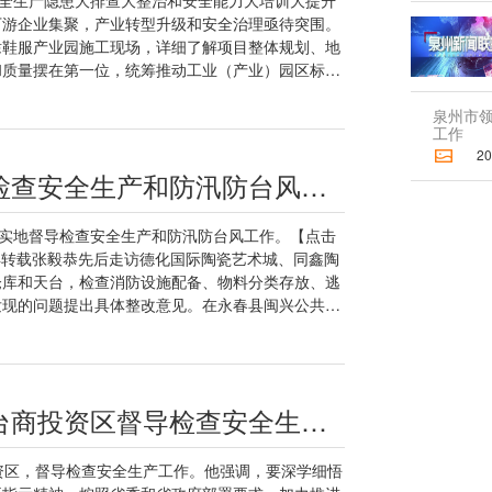
下游企业集聚，产业转型升级和安全治理亟待突围。
埭鞋服产业园施工现场，详细了解项目整体规划、地
和质量摆在第一位，统筹推动工业（产业）园区标准
间开发利用，进一步优化消防设计，确保留足安全距
项目早建成、早投用、早惠企，同时完善餐饮、商
泉州市
工作
企业“出村入园”、集聚发展。在城乡规划建设的过
2026
应急‌救援畅通‌息息相关。在乌桥头、大乡村河滨南路停
泉州市领导前往德化永春督导检查安全生产和防汛防台风工作
整治难点、力量投入和核心措施，与基层干部商讨治
法，示范带动、分批推进镇街、村居重点路段交通整
规范管理地摊夜市、便民停车场等，动员老党员、志
，实地督导检查安全生产和防汛防台风工作。【点击
史记忆与安全文化的示范街区。张毅恭强调，要深入
得转载张毅恭先后走访德化国际陶瓷艺术城、同鑫陶
和重要指示精神，严格按照省委和省政府部署要求，
仓库和天台，检查消防设施配备、物料分类存放、逃
责任，统筹好发展和安全。要坚持动真碰硬抓整改，
发现的问题提出具体整改意见。在永春县闽兴公共交
”畅通、消防设施维护提升、生产作业规范等任务落
行业排查整治和企业自查整改情况。他指出，安全生
域和场所风险隐患，依法依规严格监管执法，最大限
化开展安全领域自查自纠、全员岗前培训和应急演
，结合推进村（社区）“两委”换届，选优配强基层
务消防队和微型消防站，配足缓降器、救生保护垫、
业机构等力量，建强义务消防队、微型消防站和安全
急设备，规范屋顶光伏布局，充分预留逃生空间，做
泉州市领导前往洛江区和泉州台商投资区督导检查安全生产工作
念”的群防群治格局，提升全员本质安全水平。市领
动密集型企业、消防、交通运输等领域安全执法检
陈林森【无线泉州】一审：林明谈【无线泉州】二
运等违法违规行为，督促企业将安全生产责任落实
询问了解安全培训开展情况，叮嘱学院要结合实际优
资区，督导检查安全生产工作。他强调，要深学细悟
现场教学，健全学员定期跟踪回访制度，督促结业学