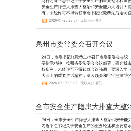
笃行习近平总书记关于安全生产的重要论述和重
员返岗做好企业全员培训和“传帮带”，确保培训
安全生产隐患大排查大整治和安全能力大培训大提
投入、物资支持，促进安全培训扩面提质增效。
有，未经许可不得转载市委书记张毅恭先后走访
察看边坡防护等综合治理措施落实情况，细致询
等企业，察看车间结构布局、物料存放规范、消
2026-07-25 23:57
无线泉州·要闻
松懈心态，加强地质灾害隐患点、高陡边坡等关
险隐患排查、日常培训演练等情况，随机抽查一
防汛避险应转即转、应转尽转。张毅恭强调，要
提出具体整改意见。他指出，安全无小事，责任
和重要指示精神，始终把人民生命安全放在首位
全上舍得投入、增加投入，深入开展电气线路设备
泉州市委常委会召开会议
患大排查大整治和安全能力大培训大提升。要大
消防自救呼吸器等应急设备，用好“班前会”、义
任、企业主体责任，聚力攻坚首批五大任务，做
教育、岗前培训和实战演练，提升全员“打早打小
（产业）园区标准化和安全生产标准化建设。要
牢固树立和践行正确政绩观，始终把安全生产责任
24日，市委书记张毅恭主持召开市委常委会会议
比拼等活动，总结推广基层安全生产管理机制做法
道”畅通、消防设施维护提升、违章搭盖拆除、生
要指示精神，按照省委常委会会议部署，研究我市
群治格局，全力维护人民群众生命财产安全。市
加强风险防控，紧盯重点行业、重点领域和重点
权所有，未经许可不得转载会议强调，要深入学习
讯员：谢曦【无线泉州】一审：林明谈【无线泉州
风险隐患底数，依法依规查处各类安全生产违法
大会上的重要讲话精神，深入领会和牢牢把握“六个
标
不放过。要加强能力建设，推动安全文化上墙入
终在思想上政治上行动上同以习近平同志为核心的
2026-07-25 00:07
无线泉州·要闻
全生产管理经验做法，鼓励企业自主开发运用安
坚决做到“两个维护”。要弘扬伟大建党精神，持
员工签订安全“责任状”、争当安全“吹哨员”，构
振干事创业精气神，奋勇争先推进中国式现代化
盘。市领导周小华、黄春辉、蔡萌芽参加。记者
在山东德州考察时的重要讲话精神，扛牢粮食安全
【无线泉州】二审：王桂瑜【无线泉州】三审：欧
范片建设，补齐农村教育、医疗、养老等公共服
农村基层组织建设，把整治形式主义为基层减负
序推进村“两委”换届工作，把基层党组织建设成
24日，全市安全生产隐患大排查大整治和安全能
总书记在上海考察时的重要讲话精神，全面践行
习近平总书记关于安全生产的重要论述和重要指
路。要用好中央财政支持实施城市更新行动政策，