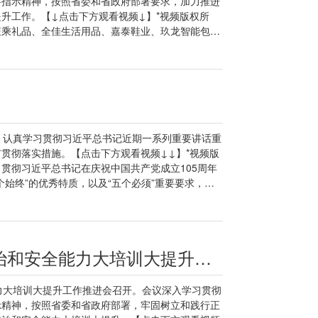
要指示精神，按照省委和省政府部署要求，加力推进
全覆盖、见实效；要求属地政府、相关部门加大资金
升工作。【↓点击下方观看视频↓】*视频版权所
在永春县外山乡墘溪村地质灾害治理点，张毅恭实地
钰乘礼品、全佳生活用品、嘉泰鞋业、玖龙智能包装
问当地地质灾害防治工作进展。他指出，要杜绝麻痹
防设施维护和逃生通道设置，询问安全管理制度、风
键部位的网格化巡查管控，强化动态监测预警，做到
线员工安全知识和消防技能，对现场排查发现的问题
深入学习贯彻习近平总书记关于安全生产的重要论述
大于天，要坚决杜绝麻痹思想、侥幸心理，真正在安
，按照省委和省政府部署要求，加力推进安全生产隐
“体检”，配足缓降器、逃生竖梯（横梯）、过滤式
抓落实、狠抓落实，压紧压实属地责任、行业监管责
务消防队和微型消防站等机制做法，常态化开展警示
到隐患排查不留死角、整改整治闭环管理，统筹工业
”和应急逃生能力。张毅恭强调，全市各级各部门要
选树典型、造浓氛围，策划开展安全知识竞赛、技能
扛在肩上、抓在手上，推动“拆窗破网”、“生命通
，认真学习贯彻习近平总书记近期一系列重要讲话重
，形成“天天巡、天天见、天天劝、天天念”的群防
产作业规范等五大重点攻坚任务取得实际成效。要
贯彻落实措施。【点击下方观看视频↓↓】*视频版
领导周小华、黄春辉、张翼翔参加。记者：沈逸夫通
场所，坚持全覆盖排查与企业自查相结合，全面摸清
贯彻习近平总书记在庆祝中国共产党成立105周年
】二审：蒋筱雯【无线泉州】三审：欧阳可及 陈雄
违规行为，切实做到问题不解决不放过，整改不彻底
始终”的优秀特质，以及“五个必须”重要要求，始
心，打造一批专业化安全培训阵地，总结推广基层安
党中央保持高度一致，更加坚定拥护“两个确立”、
全隐患自查自纠平台，建立健全内部奖惩机制，引导
之以恒推进全面从严治党，坚定信心、接续奋斗，提
建群防群治的安全防护体系，牢牢稳住安全生产基本
泉州实践。会议强调，要深入学习贯彻习近平总书记
：汪龙波通讯员：陈林森【无线泉州】一审：林明谈
政治责任，加快高标准农田“连片整治·千亩良田”示
全市安全生产隐患大排查大整治和安全能力大培训大提升工作推进会召开：全面整治 突出重点 长短结合 标本兼治
阳可及 郑云涛
务短板，不断提高群众获得感幸福感安全感。要加强
与开展树立和践行正确政绩观学习教育结合起来，有
为坚强战斗堡垒。会议强调，要深入学习贯彻习近平
力大培训大提升工作推进会召开。会议深入学习贯彻
人民城市理念，探索具有泉州特色的城市现代化新
示精神，按照省委和省政府部署，牢固树立和践行正
接续实施“抓城建提品质”专项行动，统筹推进“四