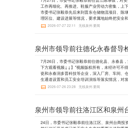
工作再细化、再推进。鞋服产业劳动力密集，上
市委书记张毅恭先后来到晋东仓储物流项目、陈
理区位、建设进展等情况，要求属地始终把安全
化和安全生产标准化建设，一体推进地上地下空
2026-07-27 22:11
无线泉州·要闻
离和空间，提级布设消防设施和逃生通道，力争
超、公租房等周边配套，分类施策引导城中村工业
程中，街巷治理和‌交通秩序‌、‌群众出行安全‌、
车场，张毅恭围绕交通集中整治工作，关切询问
理提升对策。他叮嘱，要总结固化行之有效的做
治，引入市场化专业化物业服务资源，疏堵结合
7月26日，市委书记张毅恭前往德化县、永春县
愿者等热心人士参与共建共治，打造一批兼具历
下方观看视频↓↓】*视频版权所有，未经许可不
学习贯彻习近平总书记关于安全生产的重要论述
瓷和永春润多晋科技等企业，深入厂房、车间、
牢固树立和践行正确政绩观，压紧压实安全生产
生通道设置和员工安全培训演练等落实情况，对
推进“拆窗破网”、违章搭盖拆除、全域“生命通道
通有限公司，张毅恭还详细了解永春县交通运输
2026-07-26 23:28
无线泉州·要闻
实到位，拉网式、地毯式排查整治重点行业、领
产是民生大事，一丝一毫不能放松，企业要常态
度将风险消除在萌芽状态。要坚持党建引领促提升
练，深化安全文化建设，主动加大投入，组建义
党组织“带头人”，协同职能部门、国企民企、专
逃生竖梯（横梯）、过滤式消防自救呼吸器等应
培训阵地，构建“天天巡、天天见、天天劝、天天
到防患于未然。各相关部门要持续强化工贸及劳
导周小华、黄春辉参加。记者：林鸿毅通讯员：
查，依法查处“三超一疲劳”、酒驾醉驾、非法营
审：王桂瑜【无线泉州】三审：欧阳可及 陈雄标
到“最后一米”。在德化县安全培训学院，张毅恭
24日，市委书记张毅恭前往洛江区、泉州台商投
化课程设置，注重实操实训，邀请标杆企业开展