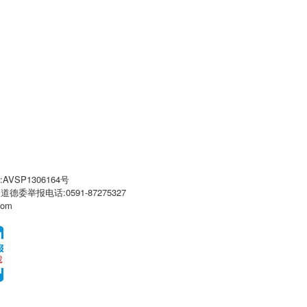
VSP1306164号
闻道德委举报电话:0591-87275327
com