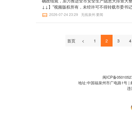
确政绩观，加力推进全市安全生产隐患大排查大
好”建设和城中村、老旧街区、危旧房等改造提升
↓↓】*视频版权所有，未经许可不得转载市委书
能，深入开展物业服务管理提升行动，构建共建
并讲话。市人大常委会主任徐华、市政协主席肖
2026-07-24 23:29
无线泉州·要闻
彻习近平总书记对防汛救灾工作作出的重要指示
把安全生产隐患大排查大整治和安全能力大培训大
实抓好防汛防台风各项工作。要严格落实防汛防
点，长短结合、标本兼治”要求，以超常规举措推
切监测雨情汛情，加强对江河湖泊、病险水库、
字当头、保持高压态势。坚决把纪律规矩挺在前
援物资力量前置储备，提前果断组织危险区域群
治。聚力攻坚首批五大任务，突出重点区域、重
首页
<
1
2
3
4
任职干部、防汛责任人、救援人员等各类重点人
要夯基固本、强化培训演练。坚持量质并重，建
治工作格局，维护人民群众生命财产安全和社会大
练，提升“打早打小”和应急逃生能力，做到“天天
逸夫通讯员：谢曦【无线泉州】一审：苏含雪【
常态长效。压实属地责任、行业监管责任、企业
及 郑云涛
统筹工业（产业）园区标准化和安全生产标准化建
平。会议要求，要扎实做好台风“红霞”防御工作
全力守护人民群众生命财产安全。会上，市领导
闽ICP备0501052
汇报工作进展，永春县、洛江区、泉州台商投资
地址:中国福泉州市广电路1号 | 邮編:3
产视频。记者：魏佳媚 沈逸夫通讯员：谢曦【无
违
【无线泉州】三审：欧阳可及 郑云涛