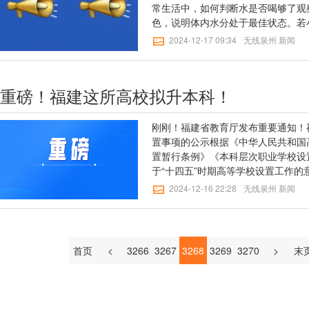
常生活中，如何判断水是否喝够了观
色，说明体内水分处于最佳状态。若
的摄入。若小便呈棕黄色，则需要及
2024-12-17 09:34
无线泉州 新闻
尿次数和排尿量与水摄入量密切相关
为4~6次，每天排尿量为1000~200
重磅！福建这所高校拟升本科！
刚刚！福建省教育厅发布重要通知！
置事项的公示根据《中华人民共和国
置暂行条例》《本科层次职业学校设
于“十四五”时期高等学校设置工作
等学校设置评议委员会专家考察和评
2024-12-16 22:28
无线泉州 新闻
业大学为基础，设立本科层次黎明职
示。公示时间为2024年12月16日至
意见，请通过邮寄或电子邮件（扫描
义反映的须加盖单位公章并写明联系
首页
<
3266
3267
3268
3269
3270
>
末
实姓名、身份证和联系电话，否则不
行调查核实，并为反映人保密。通信
（福州市鼓屏路162号）；邮政编码：3
87091419，工作邮箱：jytghc@fj