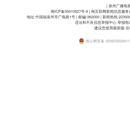
项福建省教育厅2024年12月16日
| 泉州广播电
审：陈思杰【无线泉州】二审：林春
闽ICP备05010527号-9
| 闽互联网新闻信息服务备案
郑云涛
地址:中国福泉州市广电路1号 | 邮編:362000 | 新闻热线:2230000
违法和不良信息举报中心
举报电话：
建议您使用最新版:谷
闽公网安备 35050302001