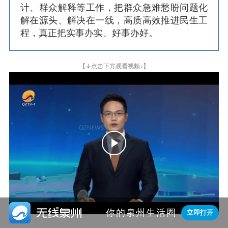
计、群众解释等工作，把群众急难愁盼问题化
解在源头、解决在一线，高质高效推进民生工
程，真正把实事办实、好事办好。
↓
【
点击下方观看视频↓】
Play
Video

你的泉州生活圈
立即打开